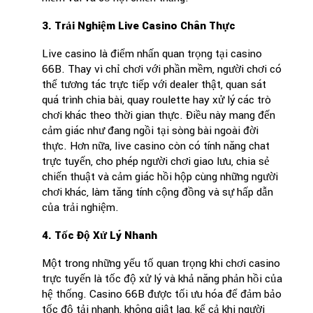
3. Trải Nghiệm Live Casino Chân Thực
Live casino là điểm nhấn quan trọng tại casino
66B. Thay vì chỉ chơi với phần mềm, người chơi có
thể tương tác trực tiếp với dealer thật, quan sát
quá trình chia bài, quay roulette hay xử lý các trò
chơi khác theo thời gian thực. Điều này mang đến
cảm giác như đang ngồi tại sòng bài ngoài đời
thực. Hơn nữa, live casino còn có tính năng chat
trực tuyến, cho phép người chơi giao lưu, chia sẻ
chiến thuật và cảm giác hồi hộp cùng những người
chơi khác, làm tăng tính cộng đồng và sự hấp dẫn
của trải nghiệm.
4. Tốc Độ Xử Lý Nhanh
Một trong những yếu tố quan trọng khi chơi casino
trực tuyến là tốc độ xử lý và khả năng phản hồi của
hệ thống. Casino 66B được tối ưu hóa để đảm bảo
tốc độ tải nhanh, không giật lag, kể cả khi người