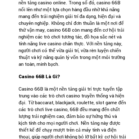
nền tảng casino online. Trong số đó, casino 66B
nổi lên như một lựa chọn hàng đầu nhờ khả năng
mang đến trải nghiệm giải trí đa dạng, hiện đại và
chuyên nghiệp. Không chỉ đơn thuần là một nơi để
thử vận may, casino 66B còn mang đến cơ hội trải
nghiệm các trò chơi tương tác, đồ họa sắc nét và
tính năng live casino chân thực. Với nền tảng này,
người chơi có thể vừa giải trí, vừa rèn luyện chiến
thuật và kỹ năng quản lý vốn trong một môi trường
an toàn, minh bạch.
Casino 66B Là Gì?
Casino 66B là một nền tảng giải trí trực tuyến tập
trung vào các trò chơi casino truyền thống và hiện
đại. Từ baccarat, blackjack, roulette, slot game đến
các trò chơi live casino, 66B đều mang đến chất
lượng trải nghiệm cao, đảm bảo sự hứng thú và
kịch tính cho mọi người chơi. Nền tảng này được
thiết kế để chạy mượt trên cả máy tính và điện
thoại, giúp người chơi không bỏ lỡ bất kỳ cơ hội trải