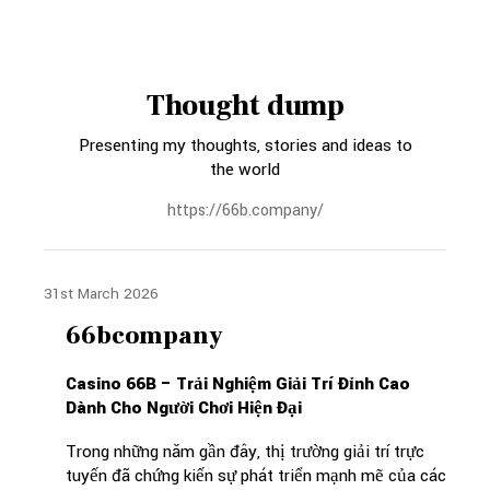
Thought dump
Presenting my thoughts, stories and ideas to
the world
https://66b.company/
31st March 2026
66bcompany
Casino 66B – Trải Nghiệm Giải Trí Đỉnh Cao
Dành Cho Người Chơi Hiện Đại
Trong những năm gần đây, thị trường giải trí trực
tuyến đã chứng kiến sự phát triển mạnh mẽ của các