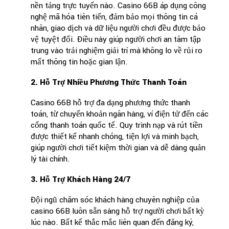
nền tảng trực tuyến nào. Casino 66B áp dụng công
nghệ mã hóa tiên tiến, đảm bảo mọi thông tin cá
nhân, giao dịch và dữ liệu người chơi đều được bảo
vệ tuyệt đối. Điều này giúp người chơi an tâm tập
trung vào trải nghiệm giải trí mà không lo về rủi ro
mất thông tin hoặc gian lận.
2. Hỗ Trợ Nhiều Phương Thức Thanh Toán
Casino 66B hỗ trợ đa dạng phương thức thanh
toán, từ chuyển khoản ngân hàng, ví điện tử đến các
cổng thanh toán quốc tế. Quy trình nạp và rút tiền
được thiết kế nhanh chóng, tiện lợi và minh bạch,
giúp người chơi tiết kiệm thời gian và dễ dàng quản
lý tài chính.
3. Hỗ Trợ Khách Hàng 24/7
Đội ngũ chăm sóc khách hàng chuyên nghiệp của
casino 66B luôn sẵn sàng hỗ trợ người chơi bất kỳ
lúc nào. Bất kể thắc mắc liên quan đến đăng ký,