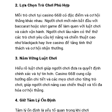
2. Lựa Chọn Trò Chơi Phù Hợp
Mỗi trò chơi tại casino 66B có đặc điểm và cơ hội
thắng khác nhau. Người chơi mới nên bắt đầu với
baccarat hoặc slot game để làm quen với luật chơi
và cách vận hành. Người chơi lâu năm có thể thử
các trò chơi yêu cầu kỹ năng và chiến thuật cao
như blackjack hay live casino để tăng tính thử
thách và cơ hội nhận thưởng.
3. Nắm Vững Luật Chơi
Hiểu rõ luật chơi giúp người chơi đưa ra quyết định
chính xác và tự tin hơn. Casino 66B cung cấp
hướng dẫn chi tiết và các mẹo chơi cho từng trò
chơi, giúp người chơi nâng cao chiến thuật và tối đa
hóa cơ hội thắng.
4. Giữ Tâm Lý Ổn Định
Tâm lý ổn định là yếu tố quan trọng khi chơi