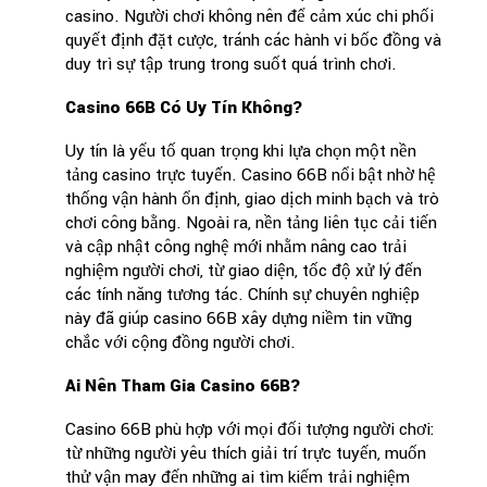
casino. Người chơi không nên để cảm xúc chi phối
quyết định đặt cược, tránh các hành vi bốc đồng và
duy trì sự tập trung trong suốt quá trình chơi.
Casino 66B Có Uy Tín Không?
Uy tín là yếu tố quan trọng khi lựa chọn một nền
tảng casino trực tuyến. Casino 66B nổi bật nhờ hệ
thống vận hành ổn định, giao dịch minh bạch và trò
chơi công bằng. Ngoài ra, nền tảng liên tục cải tiến
và cập nhật công nghệ mới nhằm nâng cao trải
nghiệm người chơi, từ giao diện, tốc độ xử lý đến
các tính năng tương tác. Chính sự chuyên nghiệp
này đã giúp casino 66B xây dựng niềm tin vững
chắc với cộng đồng người chơi.
Ai Nên Tham Gia Casino 66B?
Casino 66B phù hợp với mọi đối tượng người chơi:
từ những người yêu thích giải trí trực tuyến, muốn
thử vận may đến những ai tìm kiếm trải nghiệm